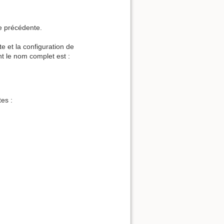
re précédente.
te et la configuration de
t le nom complet est :
tes :