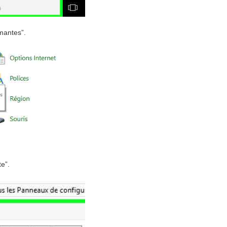
imantes”.
te”.