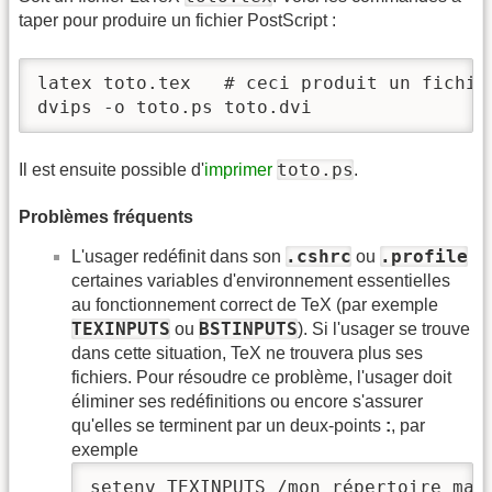
taper pour produire un fichier PostScript :
latex toto.tex   # ceci produit un fichier
dvips -o toto.ps toto.dvi
toto.ps
Il est ensuite possible d'
imprimer
.
Problèmes fréquents
.cshrc
.profile
L'usager redéfinit dans son
ou
certaines variables d'environnement essentielles
au fonctionnement correct de TeX (par exemple
TEXINPUTS
BSTINPUTS
ou
). Si l'usager se trouve
dans cette situation, TeX ne trouvera plus ses
fichiers. Pour résoudre ce problème, l'usager doit
éliminer ses redéfinitions ou encore s'assurer
qu'elles se terminent par un deux-points
:
, par
exemple
setenv TEXINPUTS /mon_répertoire_mai