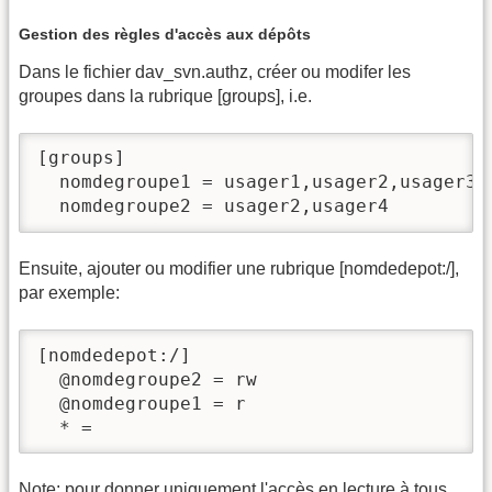
Gestion des règles d'accès aux dépôts
Dans le fichier dav_svn.authz, créer ou modifer les
groupes dans la rubrique [groups], i.e.
[groups]

  nomdegroupe1 = usager1,usager2,usager3

  nomdegroupe2 = usager2,usager4
Ensuite, ajouter ou modifier une rubrique [nomdedepot:/],
par exemple:
[nomdedepot:/]

  @nomdegroupe2 = rw

  @nomdegroupe1 = r

  * = 
Note: pour donner uniquement l'accès en lecture à tous